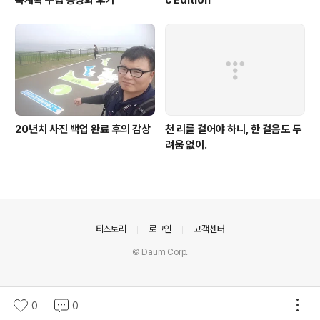
축계획 수립 공청회 후기
c Edition
20년치 사진 백업 완료 후의 감상
천 리를 걸어야 하니, 한 걸음도 두
려움 없이.
의안내
티스토리
로그인
고객센터
© Daum Corp.
0
0