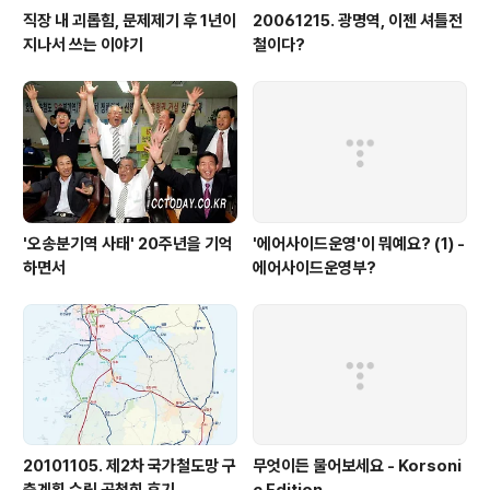
직장 내 괴롭힘, 문제제기 후 1년이
20061215. 광명역, 이젠 셔틀전
지나서 쓰는 이야기
철이다?
'오송분기역 사태' 20주년을 기억
'에어사이드운영'이 뭐예요? (1) -
하면서
에어사이드운영부?
20101105. 제2차 국가철도망 구
무엇이든 물어보세요 - Korsoni