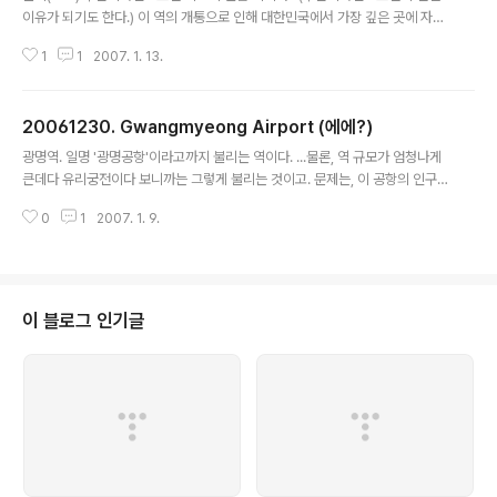
이유가 되기도 한다.) 이 역의 개통으로 인해 대한민국에서 가장 깊은 곳에 자리
한 역 기록도 깨졌다. 자, 그럼 한번 보실까...
1
1
2007. 1. 13.
20061230. Gwangmyeong Airport (에에?)
글 내용
광명역. 일명 '광명공항'이라고까지 불리는 역이다. ...물론, 역 규모가 엄청나게
큰데다 유리궁전이다 보니까는 그렇게 불리는 것이고. 문제는, 이 공항의 인구
밀도가 너무 낮다는 것... -_-
0
1
2007. 1. 9.
이 블로그 인기글