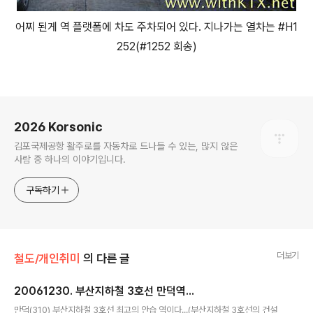
어찌 된게 역 플랫폼에 차도 주차되어 있다. 지나가는 열차는 #H1
252(#1252 회송)
로그 정보
2026 Korsonic
김포국제공항 활주로를 자동차로 드나들 수 있는, 많지 않은
사람 중 하나의 이야기입니다.
구독하기
더보기
철도/개인취미
의 다른 글
20061230. 부산지하철 3호선 만덕역...
글 내용
만덕(310) 부산지하철 3호선 최고의 안습 역이다...(부산지하철 3호선의 건설