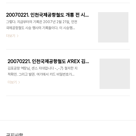
원의 주최로 개최되었습니다. 사실 토론회 내용 같은
붙여놓으니) 301번을 타고 인천공항에 도착해서 교
것은 많이 기록을 해 두지는 못했습니다. 토..
통센터로 내려가는 과정에 사진을 몇 장 찍어 보았다.
20070221. 인천국제공항철도 개통 전 시승행사
아마 버스 하차장에서 공항철도로 가는 것이나, 공항
그렇다. 지금부터의 기록은 2007년 2월 21일, 인천
도착장에서 공항철도로 가는 것이나 비슷하리라 본
국제공항철도 시승 행사의 기록들이다. 이 시승행사
다. 더 자세한 이야기는 스크롤의 압박을 우려해 접어
는 2007년 2월 21일부터 2007년 3월 15일까지
더보기
놓은 사진의 설명으로 하도록 하겠다. 첫날에는 공항
일요일을 제외하고 진행되었으며, 시승인원은 2월
철도에 관심을 가지고 타려는 사람들이 많았다. [특
21일 50명, 나머지 날짜는 100명이었다. [오전/오
히 필자가 공항철도 시승을 마치고 나왔을 때는 인산
후로 나뉘었던 듯하다.] 시승 코스는 14시 17분 완행
인해였다. 철도 개통치고는 이례적으로 첫차부터가
열차를 타고 인천국제공항까지 갔다가 15시에 급행
아..
20070221. 인천국제공항철도 A'REX 김포공항역 승차권 발권 시연
을 타고 다시 나오는 코스. 사진 정리를 하다 보니, 급
김포공항 역장님, 센스 지대입니다 -_-乃 철저한 지
행열차에 대해서는 사진을 찍지 않았다는 것을 알게
적확인. 그리고 발권. 여기에서 카드 비밀번호가
되었지만, 어쩔 수 없는 사정(으응?)이었으니 미리 양
1234인 것을 볼 수 있을 텐데요, 다른 이유가 아니
더보기
해를 구해 둔다. 김포공항역 기준으로 일반열차
라, 이 카드가 테스트용이어서 그런 것 같습니다. ※
3100원, 급행열차 7800원의 높은 운임을 가지고
오늘은 동영상만 우선 올렸고, 2월 21일 인천국제공
있기는 하지만, 시설이나 서비스는 나름 괜찮았다. 급
항철도 A'REX 시승에 관한 본 포스팅은 내일 업로드
행의 경우 단독석도 1량당 두 자..
됩니다.
공지사항