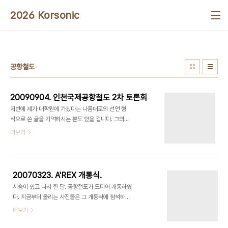
본문 바로가기
2026 Korsonic
공항철도
20090904. 인천국제공항철도 2차 토론회
저번에 제가 대학원에 가겠다는 나름대로의 선언 형
식으로 쓴 글을 기억하시는 분도 있을 겁니다. 그의
일환으로, 철도와 관련된 것이라면 이제는 좀 학술적
더보기
으로 놀아 보자...는 생각에 토론회나 세미나 등이 있
을까 하고 알아보던 차에... 이런 것이 있더군요. 이
토론회는 사회 문제로까지 대두되고 있는-_- 인천국
제공항철도로 대표되는 민자사업의 문제점과 그것을
20070323. A'REX 개통식.
해결하기 위한 대안에 대한 토론회였습니다. 다행히
시승이 있고 나서 한 달. 공항철도가 드디어 개통하였
제 이번 학기 시간표엔 금요일이 비어 있어서, 금요일
다. 지금부터 올리는 사진들은 그 개통식에 참석하여
에 열리는 이런 행사들에 참석할 수 있는 여유를 마련
찍은 사진들이다. 공항철도를 시승할 때는 몰랐는데,
더보기
했지요. 이 포스터(?)를 보시면 아시겠지만, 국회의원
교통센터까지 가기가 상당히 빡셌다. "KANG IN"
회관 소회의실에서 민주당 강창일, 김성순, 최규성 의
(강인여객이지만, 자기 회사 이름을 버스에 이렇게