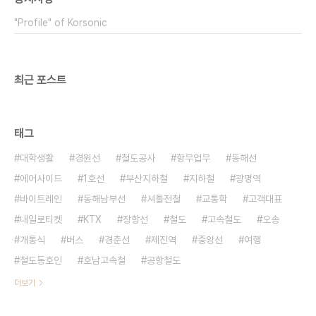
"Profile" of Korsonic
최근 포스트
태그
대학생활
경원선
철도공사
항무업무
동해선
에어사이드
1호선
부산지하철
지하철
광명역
바이트레인
동해남부선
셔틀전철
교통학
고객대표
내일로티켓
KTX
장항선
철도
고속철도
오송
개통식
버스
경춘선
제진역
중앙선
여행
철도동호인
호남고속철
공항철도
더보기