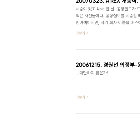
20070323. A'REX 개통식.
시승이 있고 나서 한 달. 공항철도가
찍은 사진들이다. 공항철도를 시승할 때
인여객이지만, 자기 회사 이름을 버스
로 내려가는 과정에 사진을 몇 장 찍어
더보기
에서 공항철도로 가는 것이나 비슷하리
의 설명으로 하도록 하겠다. 첫날에는
항철도 시승을 마치고 나왔을 때는 인
20061215. 경원선 의정부
...대단하지 않은가!
더보기