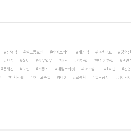
광명역
철도동호인
바이트레인
제진역
고객대표
경춘선
오송
철도
항무업무
버스
지하철
부산지하철
경원
동해선
여행
개통식
내일로티켓
고속철도
1호선
장항
선
대학생활
호남고속철
KTX
교통학
철도공사
에어사