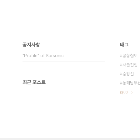
공지사항
태그
"Profile" of Korsonic
공항철도
셔틀전철
중앙선
최근 포스트
동해남부
더보기