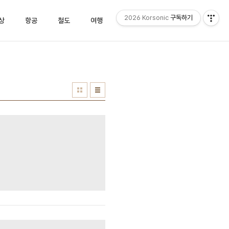
2026 Korsonic
구독하기
상
항공
철도
여행
방명록
Admin