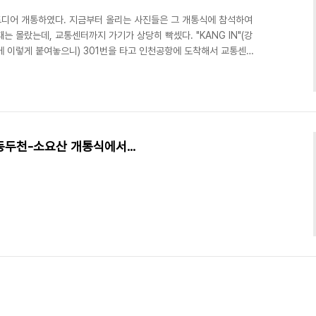
 드디어 개통하였다. 지금부터 올리는 사진들은 그 개통식에 참석하여
는 몰랐는데, 교통센터까지 가기가 상당히 빡셌다. "KANG IN"(강
에 이렇게 붙여놓으니) 301번을 타고 인천공항에 도착해서 교통센터
 보았다. 아마 버스 하차장에서 공항철도로 가는 것이나, 공항 도착장
라 본다. 더 자세한 이야기는 스크롤의 압박을 우려해 접어놓은 사진
 공항철도에 관심을 가지고 타려는 사람들이 많았다. [특히 필자가 공
산인해였다. 철도 개통치고는 이례적으로 첫차부터가 아..
-동두천-소요산 개통식에서...