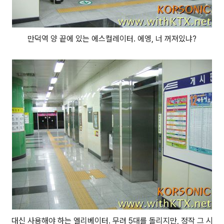
만덕역 양 끝에 있는 에스컬레이터. 에엥, 너 꺼져있냐?
대신 사용해야 하는 엘리베이터. 무려 5대를 돌리지만, 정작 그 시