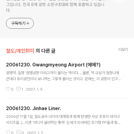
그입니다. 전국 8개 공항 소방구조대와 함께 호흡하고 있습니
다.
구독하기
더보기
철도/개인취미
의 다른 글
20061230. Gwangmyeong Airport (에에?)
글 내용
광명역. 일명 '광명공항'이라고까지 불리는 역이다. ...물론, 역 규모가 엄청나게
큰데다 유리궁전이다 보니까는 그렇게 불리는 것이고. 문제는, 이 공항의 인구
밀도가 너무 낮다는 것... -_-
0
1
2007. 1. 9.
20061230. Jinhae Liner.
글 내용
2006년 11월 1일, 철도공사 다이아 대개정과 함께 탄생한 사상 초유의 라이너
시리즈들. (...이젠 '어디서 굴러먹는 똥차' 신세가 되어버린 초기형 PP들과 함께
하는...) 이번엔 그 중 하나, 진해 라이너에 대해서 포스팅을 작성해 본다. 참고
0
0
2007. 1. 2.