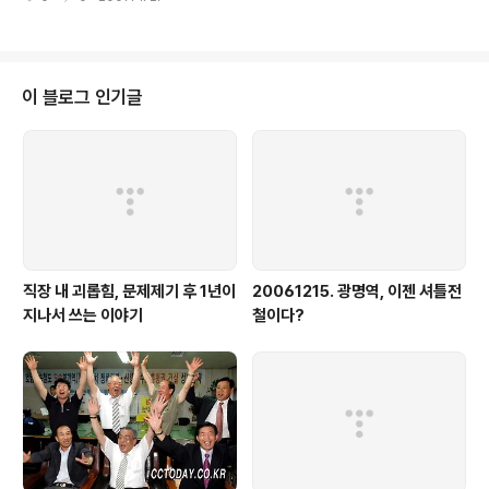
로, 부산에 가면서 해당 열차를 이용해 보았기 때문에 이날 이용 열차는 다음과
같다. #139 광명 → 동대구 / #1083 동대구 → 진해 #1084 진해 → 창원 / #
1936 진해 → 구포 (말그대로 삽질이다... 환승대기만 30분에다 -_-) 이 열차
의 수요는 '임진강 라이너'에 비하면 굉장히 많았다. KTX 환승수요 탓에 3호차
와 4호차가 거의 꽉 찰 정도였으니. 그런데 승객들은 거의 창원에서 다 내렸다.
이 블로그 인기글
(...하기야, 진해 자체가 도시가 작은데....
직장 내 괴롭힘, 문제제기 후 1년이
20061215. 광명역, 이젠 셔틀전
지나서 쓰는 이야기
철이다?