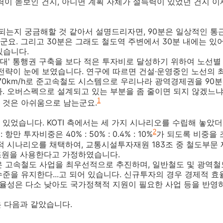
력이 돋보인 건지, 아니면 계획 자체가 설득력이 있었던 건지 
이 강조되는지 궁금해할 것 같아서 설명드리자면, 90분은 일상적인
요. 그리고 30분은 그래도 철도역 주변에서 30분 내에는 있
있습니다.
0분대' 통행권 구축을 보다 적은 투자비로 달성하기 위하여 노선
전략이 눈에 보였습니다. 연구에 따르면 건설·운영중인 노선의 최적
0km/h로 준고속철도 시스템으로 우리나라 광역경제권을 90
. 오버스펙으로 설계되고 있는 부분을 좀 줄이면 되지 않겠느냐.
1
 것은 아쉬움으로 남는군요.
있었습니다. KOTI 측에서는 세 가지 시나리오를 수립해 놓았더
2
 항만 투자비중은 40% : 50% : 0.4% : 10%
가 되도록 비중을 
적 시나리오를 채택하여, 교통시설투자재원 183조 중 철도부문 재
조원을 사용한다고 가정하였습니다.
은 고속철도 사업을 최우선적으로 추진하며, 일반철도 및 광역철
준을 유지한다...고 되어 있습니다. 신규투자의 경우 경제적 효율
효율성은 다소 낮아도 국가정책적 지원이 필요한 사업 등을 반영
은 다음과 같았습니다.