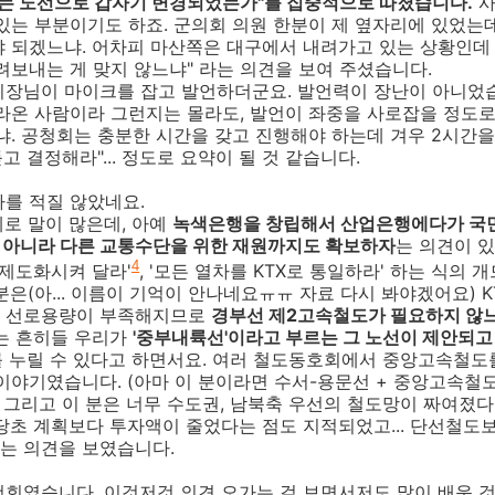
가는 노선으로 갑자기 변경되었는가"를 집중적으로 따졌습니다.
사
있는 부분이기도 하죠. 군의회 의원 한분이 제 옆자리에 있었는데
 되겠느냐. 어차피 마산쪽은 대구에서 내려가고 있는 상황인데 
려보내는 게 맞지 않느냐" 라는 의견을 보여 주셨습니다.
시장님이 마이크를 잡고 발언하더군요. 발언력이 장난이 아니었습
라온 사람이라 그런지는 몰라도, 발언이 좌중을 사로잡을 정도로
냐. 공청회는 충분한 시간을 갖고 진행해야 하는데 겨우 2시간을
듣고 결정해라"... 정도로 요약이 될 것 같습니다.
를 적질 않았네요.
로 말이 많은데, 아예
녹색은행을 창립해서 산업은행에다가 국민
 아니라 다른 교통수단을 위한 재원까지도 확보하자
는 의견이 있
4
 제도화시켜 달라'
, '모든 열차를 KTX로 통일하라' 하는 식의 
분은(아... 이름이 기억이 안나네요ㅠㅠ 자료 다시 봐야겠어요) 
서 선로용량이 부족해지므로
경부선 제2고속철도가 필요하지 않
로는 흔히들 우리가
'중부내륙선'이라고 부르는 그 노선이 제안되고
 누릴 수 있다고 하면서요. 여러 철도동호회에서 중앙고속철도
이야기였습니다. (아마 이 분이라면 수서-용문선 + 중앙고속철
 그리고 이 분은 너무 수도권, 남북축 우선의 철도망이 짜여졌
당초 계획보다 투자액이 줄었다는 점도 지적되었고... 단선철도
는 의견을 보였습니다.
회였습니다. 이것저것 의견 오가는 걸 보면서저도 많이 배운 것